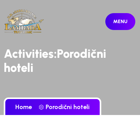
MENU
Activities:Porodični
hoteli
Home
Porodični hoteli