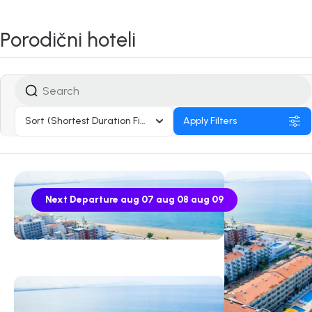
Porodični hoteli
Sort
(Shortest Duration First)
Apply Filters
Next Departure
aug 07
aug 08
aug 09