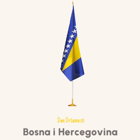
Dan Državnosti
B
o
s
n
a
i
H
e
r
c
e
g
o
v
i
n
a