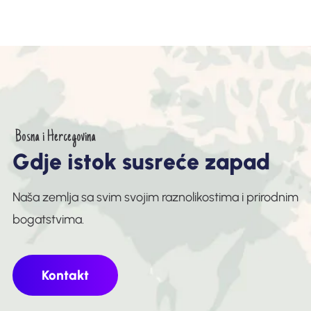
Bosna i Hercegovina
G
d
j
e
i
s
t
o
k
s
u
s
r
e
ć
e
z
a
p
a
d
Naša zemlja sa svim svojim raznolikostima i prirodnim
bogatstvima.
Kontakt