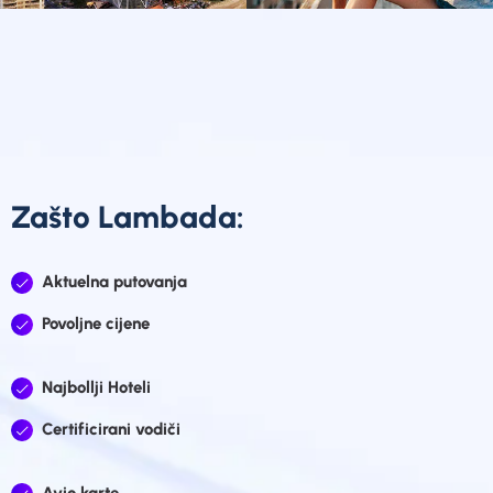
Zašto Lambada:
Aktuelna putovanja
Povoljne cijene
Najbollji Hoteli
Certificirani vodiči
Avio karte