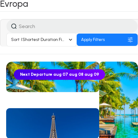
Evropa
Sort
(Shortest Duration First)
Apply Filters
Next Departure
aug 07
aug 08
aug 09