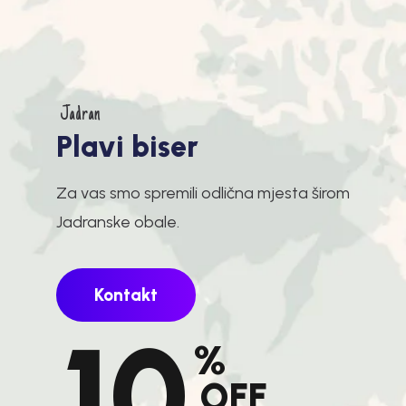
Jadran
P
l
a
v
i
b
i
s
e
r
Za vas smo spremili odlična mjesta širom
Jadranske obale.
Kontakt
10
%
OFF