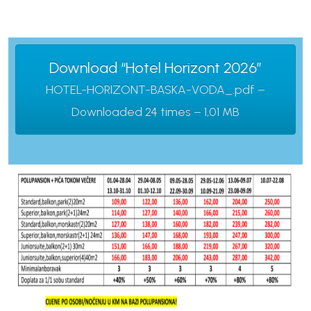
Download “Hotel Horizont 2026”
HOTEL-HORIZONT-BASKA-VODA_.pdf –
Downloaded 24 times – 1,01 MB