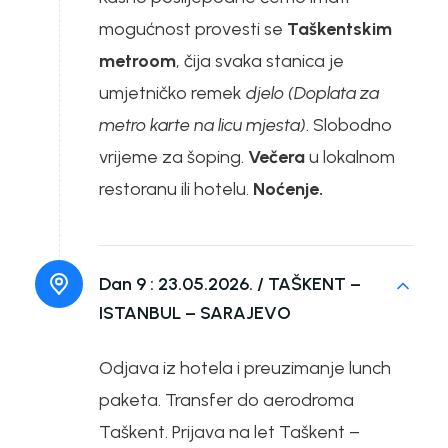
mogućnost provesti se
Taškentskim
metroom
, čija svaka stanica je
umjetničko remek
djelo (Doplata za
metro karte na licu mjesta)
. Slobodno
vrijeme za šoping.
Večera
u lokalnom
restoranu ili hotelu.
Noćenje.
Dan 9 :
23.05.2026. / TAŠKENT –
ISTANBUL – SARAJEVO
Odjava iz hotela i preuzimanje lunch
paketa. Transfer do aerodroma
Taškent. Prijava na let Taškent –