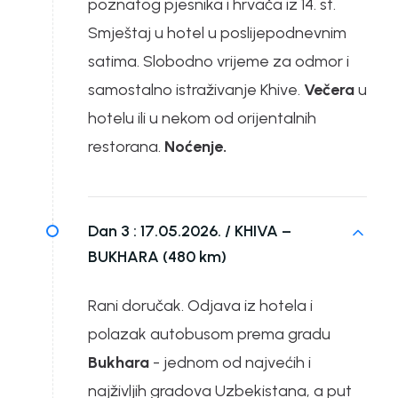
poznatog pjesnika i hrvača iz 14. st.
Smještaj u hotel u poslijepodnevnim
satima. Slobodno vrijeme za odmor i
samostalno istraživanje Khive.
Večera
u
hotelu ili u nekom od orijentalnih
restorana.
Noćenje.
Dan 3 :
17.05.2026. / KHIVA –
BUKHARA (480 km)
Rani doručak. Odjava iz hotela i
polazak autobusom prema gradu
Bukhara
- jednom od najvećih i
najživljih gradova Uzbekistana, a put