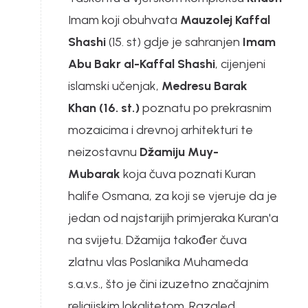
Imam koji obuhvata
Mauzolej Kaffal
Shashi
(15. st) gdje je sahranjen
Imam
Abu Bakr al-Kaffal Shashi
, cijenjeni
islamski učenjak,
Medresu Barak
Khan (16. st.)
poznatu po prekrasnim
mozaicima i drevnoj arhitekturi te
neizostavnu
Džamiju Muy-
Mubarak
koja čuva poznati Kuran
halife Osmana, za koji se vjeruje da je
jedan od najstarijih primjeraka Kuran'a
na svijetu. Džamija također čuva
zlatnu vlas Poslanika Muhameda
s.a.v.s., što je čini izuzetno značajnim
religijskim lokalitetom. Razgled