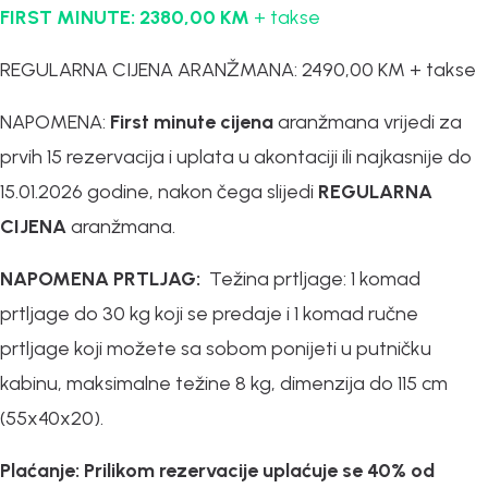
FIRST MINUTE: 2380,00 KM
+ takse
REGULARNA CIJENA ARANŽMANA: 2490,00 KM + takse
NAPOMENA:
First minute cijena
aranžmana vrijedi za
prvih 15 rezervacija i uplata u akontaciji ili najkasnije do
15.01.2026 godine, nakon čega slijedi
REGULARNA
CIJENA
aranžmana.
NAPOMENA PRTLJAG:
Težina prtljage: 1 komad
prtljage do 30 kg koji se predaje i 1 komad ručne
prtljage koji možete sa sobom ponijeti u putničku
kabinu, maksimalne težine 8 kg, dimenzija do 115 cm
(55x40x20).
Plaćanje:
Prilikom rezervacije uplaćuje se 40% od