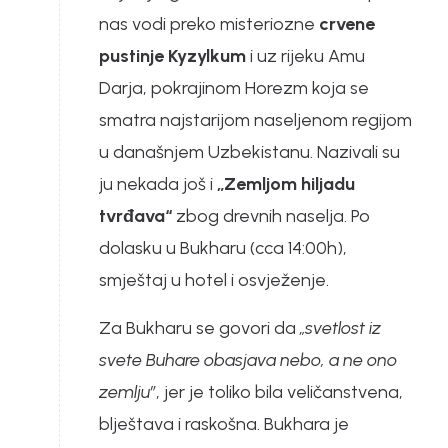
nas vodi preko misteriozne
crvene
pustinje Kyzylkum
i uz rijeku Amu
Darja, pokrajinom Horezm koja se
smatra najstarijom naseljenom regijom
u današnjem Uzbekistanu. Nazivali su
ju nekada još i
„Zemljom hiljadu
tvrđava“
zbog drevnih naselja. Po
dolasku u Bukharu (cca 14:00h),
smještaj u hotel i osvježenje.
Za Bukharu se govori da
„svetlost iz
svete Buhare obasjava nebo, a ne ono
zemlju”
, jer je toliko bila veličanstvena,
blještava i raskošna. Bukhara je