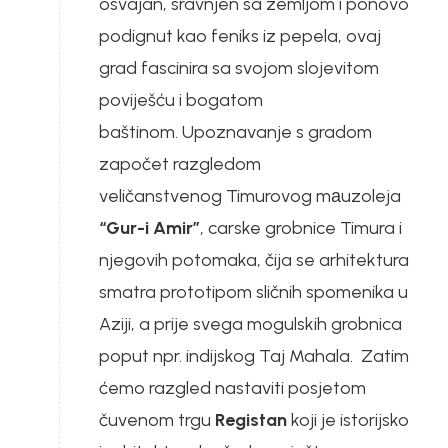
osvajan, sravnjen sa zemljom i ponovo
podignut kao feniks iz pepela, ovaj
grad fascinira sa svojom slojevitom
poviješću i bogatom
baštinom. Upoznavanje s gradom
započet razgledom
veličanstvenog Timurovog mаuzoleja
“Gur-i Amir”
, carske grobnice Timura i
njegovih potomaka, čija se arhitektura
smatra prototipom sličnih spomenika u
Aziji, a prije svega mogulskih grobnica
poput npr. indijskog Taj Mahala. Zatim
ćemo razgled nastaviti posjetom
čuvenom trgu
Registan
koji je istorijsko