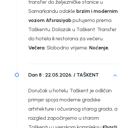
transfer do željezničke stanice u
Samarkandu odakle
brzim i modernim
vozom Afsrasiyab
putujemo prema
Taškentu. Dolazak u Taškent. Transfer
do hotela ili restorana za večeru.
Večera
. Slobodno vrijeme.
Noćenje.
Dan 8 :
22.05.2026. / TAŠKENT
Doručak u hotelu. Taškent je odličan
primjer spoja moderne gradske
arhitekture i očuvanog starog grada, a
razgled započinjemo u starom
Taškentu u vjerskom kompleksu
Khasti