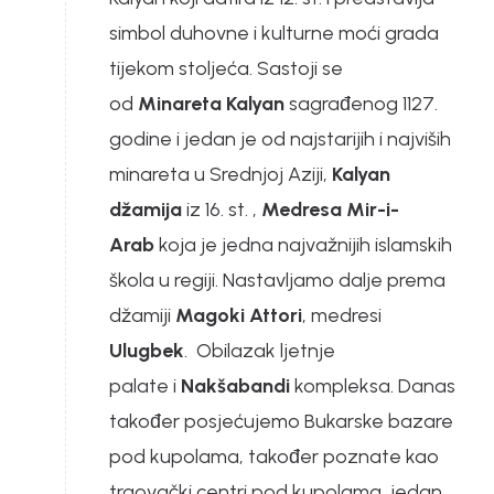
simbol duhovne i kulturne moći grada
tijekom stoljeća. Sastoji se
od
Minareta Kalyan
sagrađenog 1127.
godine i jedan je od najstarijih i najviših
minareta u Srednjoj Aziji,
Kalyan
džamija
iz 16. st. ,
Medresa Mir-i-
Arab
koja je jedna najvažnijih islamskih
škola u regiji. Nastavljamo dalje prema
džamiji
Magoki Attori
, medresi
Ulugbek
. Obilazak ljetnje
palate i
Nakšabandi
kompleksa. Danas
također posjećujemo Bukarske bazare
pod kupolama, također poznate kao
trgovački centri pod kupolama, jedan