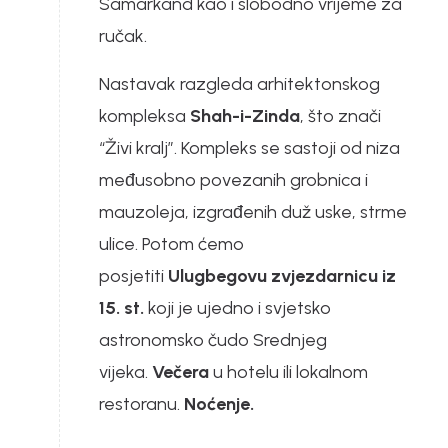
Samarkand kao i slobodno vrijeme za
ručak.
Nastavak razgleda arhitektonskog
kompleksa
Shah-i-Zinda
, što znači
“Živi kralj”. Kompleks se sastoji od niza
međusobno povezanih grobnica i
mauzoleja, izgrađenih duž uske, strme
ulice. Potom ćemo
posjetiti
Ulugbegovu zvjezdarnicu iz
15. st.
koji je ujedno i svjetsko
astronomsko čudo Srednjeg
vijeka.
Večera
u hotelu ili lokalnom
restoranu.
Noćenje.