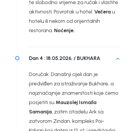
te slobodno vrijeme za ručak i vlastite
aktivnosti. Povratak u hotel.
Večera
u
hotelu ili nekom od orijentalnih
restorana.
Noćenje.
Dan 4 :
18.05.2026. / BUKHARA
Doručak. Današnji cijeli dan je
predviđen za istraživanje Bukhare, a
najznačajnije znamenitosti koje ćemo
posjetiti su
Mauzolej Ismaila
Samanija
, zatim citadelu Ark sa
zatvorom Zindan, kompleks Poi-
Kalyan koji datira iz 12. st. i predstavlja