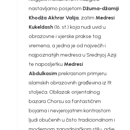
nastavljamo posjetom
Džuma-džamiji
Khodža Akhrar Valija
, zatim
Medresi
Kukeldash
(16. st.) koja nudi uvid u
obrazovne i vjerske prakse tog
vremena, a jedna je od najvećih i
najpoznatijih medresa u Srednjoj Aziji
te naposljetku
Medresi
Abdulkasim
prekrasnom primjeru
islamskih obrazovnih građevina iz 19.
stoljeća. Obilazak orijentalnog
bazara Chorsu sa fantastičnim
bojama i nevjerojatnim kontrastom
ljudi obučenih u čisto tradicionalnom i
modernom zapadnjačkom stilu, gdje