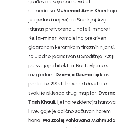
građevine koje ćemo vidjeti
su medresa
Мuhamed Amin Khan
koja
je ujedno i najveća u Srednjoj Aziji
(danas pretvorena u hotel), minaret
Каlta-minor
, kompletno prekriven
glaziranom keramikom tirkiznih nijansi,
te ujedno jedinstven u Središnjoj Aziji
po svojoj arhitekturi. Nastavljamo s
razgledom:
Džamija Džuma
čiji krov
podupire 213 stubova od drveta, a
svaki je isklesao drugi majstor;
Dvorac
Тash Khauli
, ljetna rezidencija hanova
Hive, gdje je odlično sačuvan harem
hana,
Mauzolej Pahlavana Mahmuda
,