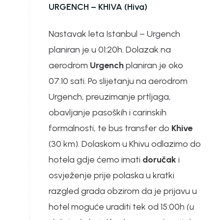
URGENCH – KHIVA (Hiva)
Nastavak leta Istanbul – Urgench
planiran je u 01:20h. Dolazak na
aerodrom
Urgench
planiran je oko
07:10 sati. Po slijetanju na aerodrom
Urgench, preuzimanje prtljaga,
obavljanje pasoških i carinskih
formalnosti, te bus transfer do
Khive
(30 km). Dolaskom u Khivu odlazimo do
hotela gdje ćemo imati
doručak
i
osvježenje prije polaska u kratki
razgled grada obzirom da je prijavu u
hotel moguće uraditi tek od 15:00h
(u