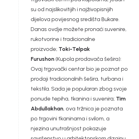
su od najslikovitijih i najživopisnijih
dijelova povijesnog središta Bukare.
Danas ovdje možete pronaći suvenire,
rukotvorine i tradicionalne
proizvode;
Toki-Telpak
Furushon
(Kupola prodavača šešira):
Ovaj trgovački centar bio je poznat po
prodaji tradicionalnih šešira, turbana i
tekstila. Sada je popularan zbog svoje
ponude tepiha, tkanina i suvenira;
Tim
Abdullakhan
, ova tržnica je poznata
po trgovini tkaninama i svilom, a
njezina unutrašnjost pokazuje
savršenstvo u arhitektonskom dizajnu