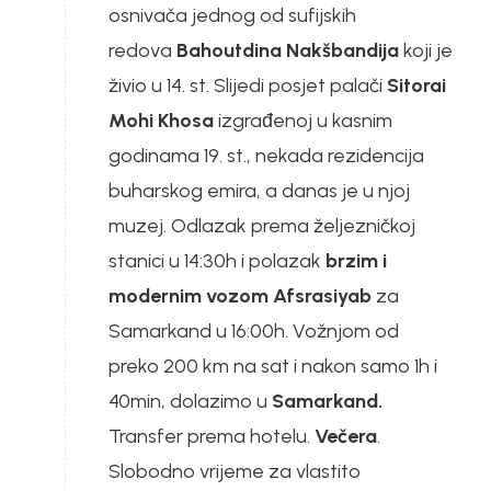
osnivača jednog od sufijskih
redova
Bahoutdina Nakšbandija
koji je
živio u 14. st. Slijedi posjet palači
Sitorai
Mohi Khosa
izgrađenoj u kasnim
godinama 19. st., nekada rezidencija
buharskog emira, a danas je u njoj
muzej. Odlazak prema željezničkoj
stanici u 14:30h i polazak
brzim i
modernim vozom Afsrasiyab
za
Samarkand u 16:00h. Vožnjom od
preko 200 km na sat i nakon samo 1h i
40min, dolazimo u
Samarkand.
Transfer prema hotelu.
Večera
.
Slobodno vrijeme za vlastito