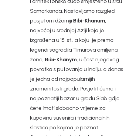
i arhitektonsko čudo smješteno u srcu
Samarkanda. Nastavljamo razgled
posjetom džamiji
Bibi-Khanum
,
najvećoj u srednjoj Aziji koja je
izgrađena u 15. st., a koju je prema
legendi sagradila Timurova omiljena
žena,
Bibi-Khanym
, u čast njegovog
povratka s putovanja u Indiju, a danas
je jedna od najpopularnijih
znamenitosti grada. Posjetit ćemo i
najpoznatiji bazar u gradu Siab gdje
ćete imati slobodno vrijeme za
kupovinu suvenira i tradicionalnih
slastica po kojima je poznat