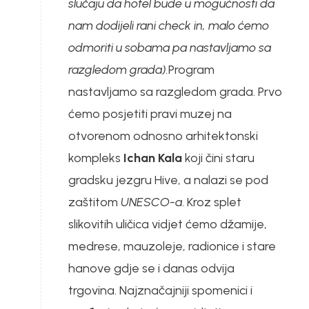
slučaju da hotel bude u mogućnosti da
nam dodijeli rani check in, malo ćemo
odmoriti u sobama pa nastavljamo sa
razgledom grada).
Program
nastavljamo sa razgledom grada. Prvo
ćemo posjetiti pravi muzej na
otvorenom odnosno arhitektonski
kompleks
Ichan Kala
koji čini staru
gradsku jezgru Hive, a nalazi se pod
zaštitom
UNESCO-a
. Kroz splet
slikovitih uličica vidjet ćemo džamije,
medrese, mauzoleje, radionice i stare
hanove gdje se i danas odvija
trgovina. Najznačajniji spomenici i