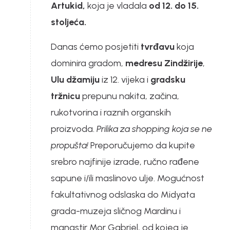
Artukid,
koja je vladala
od 12. do 15.
stoljeća.
Danas ćemo posjetiti
tvrđavu
koja
dominira gradom,
medresu Zindžirije
,
Ulu džamiju
iz 12. vijeka i
gradsku
tržnicu
prepunu nakita, začina,
rukotvorina i raznih organskih
proizvoda.
Prilika za shopping koja se ne
propušta!
Preporučujemo da kupite
srebro najfinije izrade, ručno rađene
sapune i/ili maslinovo ulje. Mogućnost
fakultativnog odslaska do Midyata
grada-muzeja sličnog Mardinu i
manastir Mor Gabriel, od kojeg je