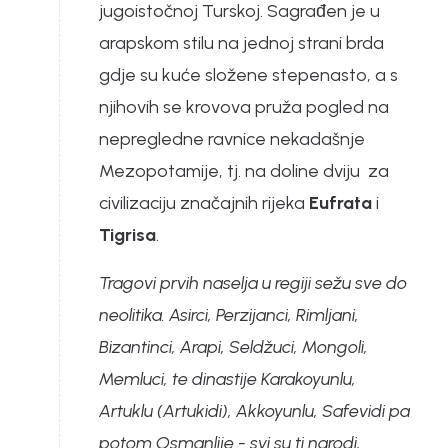
jugoistočnoj Turskoj. Sagrađen je u
arapskom stilu na jednoj strani brda
gdje su kuće složene stepenasto, a s
njihovih se krovova pruža pogled na
nepregledne ravnice nekadašnje
Mezopotamije, tj. na doline dviju za
civilizaciju značajnih rijeka
Eufrata
i
Tigrisa
.
Tragovi prvih naselja u regiji sežu sve do
neolitika. Asirci, Perzijanci, Rimljani,
Bizantinci, Arapi, Seldžuci, Mongoli,
Memluci, te dinastije Karakoyunlu,
Artuklu (Artukidi), Akkoyunlu, Safevidi pa
potom Osmanlije - svi su ti narodi,