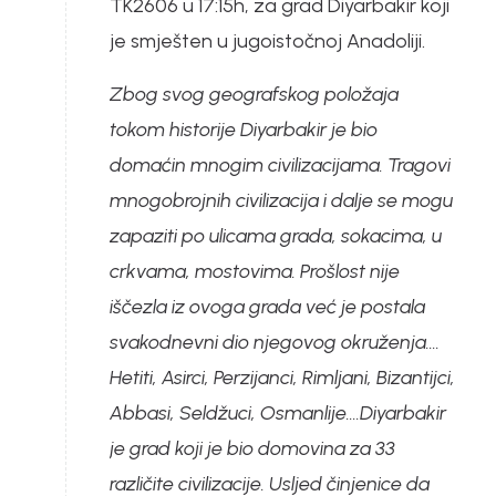
TK2606 u 17:15h, za grad Diyarbakir koji
je smješten u jugoistočnoj Anadoliji.
Zbog svog geografskog položaja
tokom historije Diyarbakir je bio
domaćin mnogim civilizacijama. Tragovi
mnogobrojnih civilizacija i dalje se mogu
zapaziti po ulicama grada, sokacima, u
crkvama, mostovima. Prošlost nije
iščezla iz ovoga grada već je postala
svakodnevni dio njegovog okruženja....
Hetiti, Asirci, Perzijanci, Rimljani, Bizantijci,
Abbasi, Seldžuci, Osmanlije....Diyarbakir
je grad koji je bio domovina za 33
različite civilizacije. Usljed činjenice da