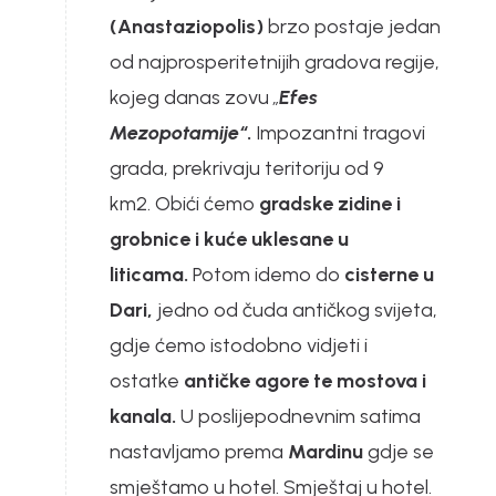
(Anastaziopolis)
brzo postaje jedan
od najprosperitetnijih gradova regije,
kojeg danas zovu
„
Efes
Mezopotamije“
.
Impozantni tragovi
grada, prekrivaju teritoriju od 9
km2. Obići ćemo
gradske zidine i
grobnice i kuće uklesane u
liticama.
Potom idemo do
cisterne u
Dari,
jedno od čuda antičkog svijeta,
gdje ćemo istodobno vidjeti i
ostatke
antičke agore te mostova i
kanala.
U poslijepodnevnim satima
nastavljamo prema
Mardinu
gdje se
smještamo u hotel. Smještaj u hotel.