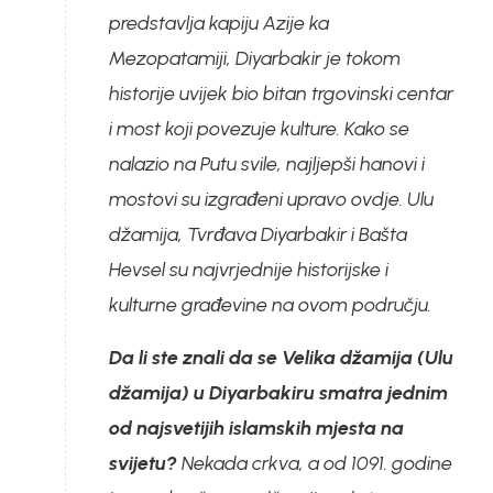
predstavlja kapiju Azije ka
Mezopatamiji, Diyarbakir je tokom
historije uvijek bio bitan trgovinski centar
i most koji povezuje kulture. Kako se
nalazio na Putu svile, najljepši hanovi i
mostovi su izgrađeni upravo ovdje. Ulu
džamija, Tvrđava Diyarbakir i Bašta
Hevsel su najvrjednije historijske i
kulturne građevine na ovom području.
Da li ste znali da se Velika džamija (Ulu
džamija) u Diyarbakiru smatra jednim
od najsvetijih islamskih mjesta na
svijetu?
Nekada crkva, a od 1091. godine