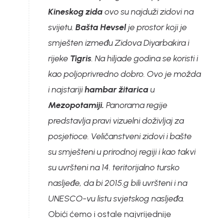
Kineskog zida
ovo su najduži zidovi na
svijetu.
Bašta Hevsel
je prostor koji je
smješten između Zidova Diyarbakira i
rijeke
Tigris
. Na hiljade godina se koristi i
kao poljoprivredno dobro. Ovo je možda
i najstariji
hambar žitarica
u
Mezopotamiji.
Panorama regije
predstavlja pravi vizuelni doživljaj za
posjetioce. Veličanstveni zidovi i bašte
su smješteni u prirodnoj regiji i kao takvi
su uvršteni na 14. teritorijalno tursko
nasljeđe, da bi 2015.g bili uvršteni i na
UNESCO-vu listu svjetskog nasljeđa.
Obići ćemo i ostale najvrijednije