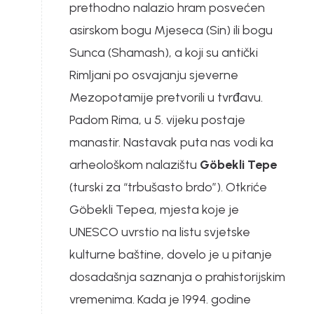
prethodno nalazio hram posvećen
asirskom bogu Mjeseca (Sin) ili bogu
Sunca (Shamash), a koji su antički
Rimljani po osvajanju sjeverne
Mezopotamije pretvorili u tvrđavu.
Padom Rima, u 5. vijeku postaje
manastir. Nastavak puta nas vodi ka
arheološkom nalazištu
Göbekli Tepe
(turski za “trbušasto brdo”). Otkriće
Göbekli Tepea, mjesta koje je
UNESCO uvrstio na listu svjetske
kulturne baštine, dovelo je u pitanje
dosadašnja saznanja o prahistorijskim
vremenima. Kada je 1994. godine