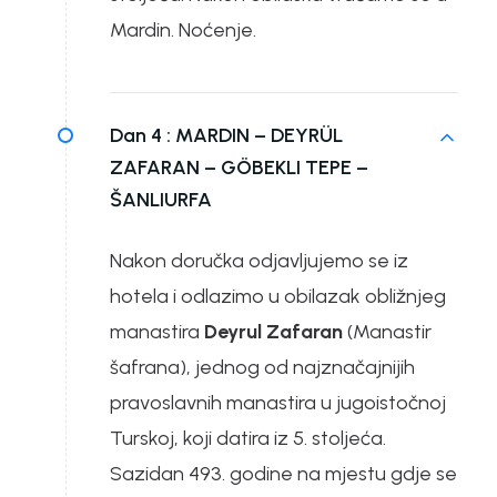
Mardin. Noćenje.
Dan 4 :
MARDIN – DEYRÜL
ZAFARAN – GÖBEKLI TEPE –
ŠANLIURFA
Nakon doručka odjavljujemo se iz
hotela i odlazimo u obilazak obližnjeg
manastira
Deyrul Zafaran
(Manastir
šafrana), jednog od najznačajnijih
pravoslavnih manastira u jugoistočnoj
Turskoj, koji datira iz 5. stoljeća.
Sazidan 493. godine na mjestu gdje se