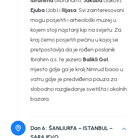
Ibrahima
(Abraham),
Jakuba
(Jakov),
Ejuba
(Job) i
Ilijasa
. Svi zainteresovani
mogu posjetiti i arheološki muzej u
kojem stoji najstariji kip na svijetu. Za
kraj ćemo posjetiti pećinu u kojoj se
pretpostavlja da je rođen poslanik
Ibrahim a.s. te jezero
Balikli Gol
,
mjesto gdje ga je kralj Nimrud bacio u
vatru gdje je predviđena pauza za
slobodno razgledanje svetišta i okolnih
bazara.
Dan 6 :
ŠANLIURFA – ISTANBUL –
SARAJEVO