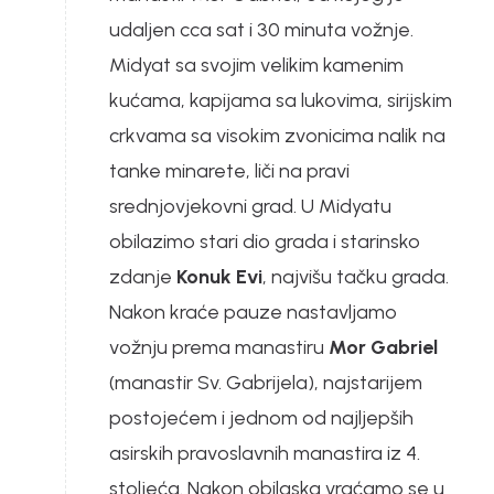
udaljen cca sat i 30 minuta vožnje.
Midyat sa svojim velikim kamenim
kućama, kapijama sa lukovima, sirijskim
crkvama sa visokim zvonicima nalik na
tanke minarete, liči na pravi
srednjovjekovni grad. U Midyatu
obilazimo stari dio grada i starinsko
zdanje
Konuk Evi
, najvišu tačku grada.
Nakon kraće pauze nastavljamo
vožnju prema manastiru
Mor Gabriel
(manastir Sv. Gabrijela), najstarijem
postojećem i jednom od najljepših
asirskih pravoslavnih manastira iz 4.
stoljeća. Nakon obilaska vraćamo se u