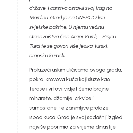
države i carstva ostavili svoj trag na
Mardinu. Grad je na UNESCO listi
svjetske baštine. U njemu većinu
stanovništva čine Arapi, Kurdi, Sirijci i
Turci te se govori više jezika: turski,
arapski i kurdski
.
Prolazeći uskim uličicama ovoga grada,
pokraj krovova kuća koji služe kao
terase i vrtovi, vidjet ćemo brojne
minarete, džamije, crkvice i
samostane, te zanimljive prolaze
ispod kuća. Grad je svoj sadašnji izgled
najviše poprimio za vrijeme dinastije