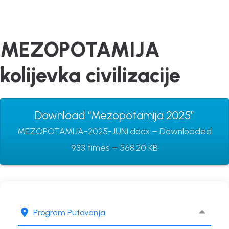
MEZOPOTAMIJA
kolijevka civilizacije
Download “Mezopotamija 2025”
MEZOPOTAMIJA-2025-JUNI.docx – Downloaded
933 times – 568,20 KB
Program Putovanja