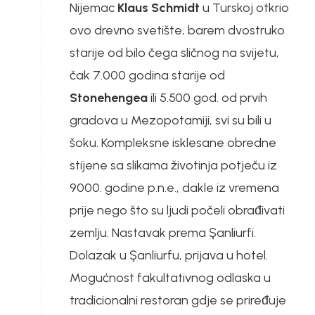
Nijemac
Klaus Schmidt
u Turskoj otkrio
ovo drevno svetište, barem dvostruko
starije od bilo čega sličnog na svijetu,
čak 7.000 godina starije od
Stonehengea
ili 5.500 god. od prvih
gradova u Mezopotamiji, svi su bili u
šoku. Kompleksne isklesane obredne
stijene sa slikama životinja potječu iz
9000. godine p.n.e., dakle iz vremena
prije nego što su ljudi počeli obrađivati
zemlju. Nastavak prema Şanliurfi.
Dolazak u Şanliurfu, prijava u hotel.
Mogućnost fakultativnog odlaska u
tradicionalni restoran gdje se priređuje