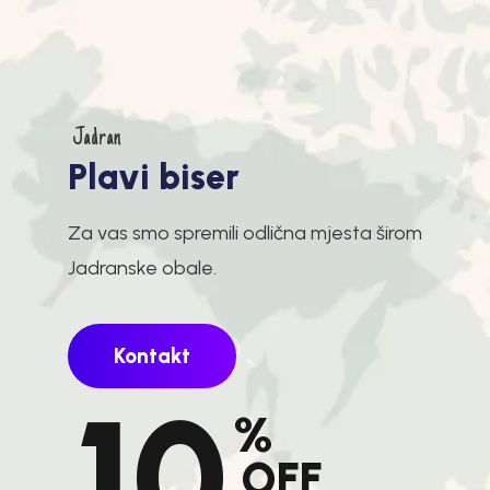
Jadran
P
l
a
v
i
b
i
s
e
r
Za vas smo spremili odlična mjesta širom
Jadranske obale.
Kontakt
10
%
OFF