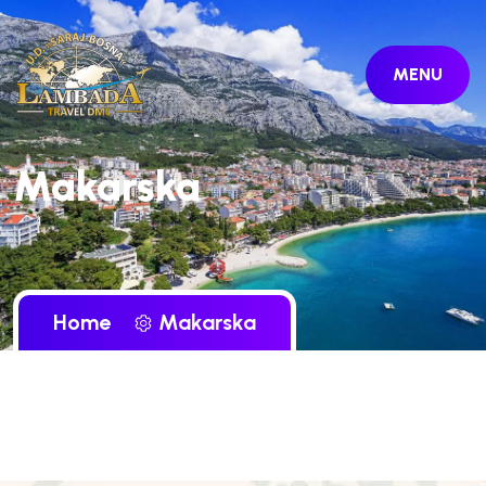
MENU
Makarska
Home
Makarska