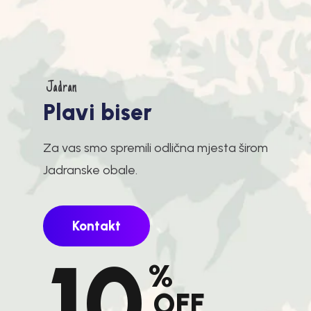
Jadran
P
l
a
v
i
b
i
s
e
r
Za vas smo spremili odlična mjesta širom
Jadranske obale.
Kontakt
10
%
OFF